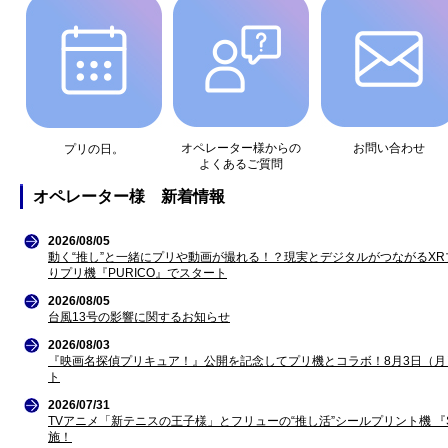
オペレーター様からの
お問い合わせ
プリの日。
よくあるご質問
オペレーター様 新着情報
2026/08/05
動く“推し”と一緒にプリや動画が撮れる！？現実とデジタルがつながるXRプ
りプリ機『PURICO』でスタート
2026/08/05
台風13号の影響に関するお知らせ
2026/08/03
『映画名探偵プリキュア！』公開を記念してプリ機とコラボ！8月3日（月）
ト
2026/07/31
TVアニメ「新テニスの王子様」とフリューの“推し活”シールプリント機 『SUK
施！