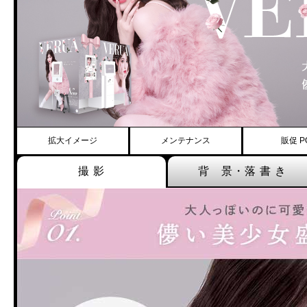
拡大イメージ
メンテナンス
販促 P
撮 影
背 景・落 書 き